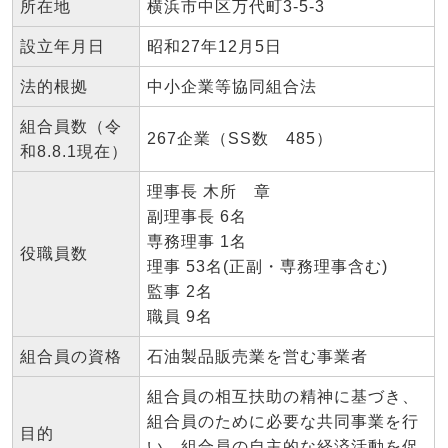
所在地
横浜市中区万代町3-5-3
設立年月日
昭和27年12月5日
法的根拠
中小企業等協同組合法
組合員数（令
267企業（SS数 485）
和8.8.1現在）
理事長 木所 章
副理事長 6名
専務理事 1名
役職員数
理事 53名(正副・専務理事含む)
監事 2名
職員 9名
組合員の資格
石油製品販売業を営む事業者
組合員の相互扶助の精神に基づき、
組合員のために必要な共同事業を行
目的
い、組合員の自主的な経済活動を促