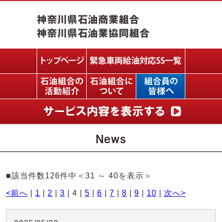
News
■該当件数126件中＜31 ～ 40を表示＞
<前へ
|
1
|
2
|
3
| 4 |
5
|
6
|
7
|
8
|
9
|
10
|
次へ>